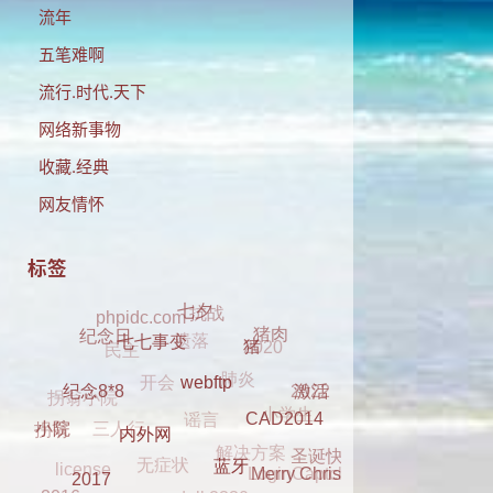
流年
五笔难啊
流行.时代.天下
网络新事物
收藏.经典
网友情怀
标签
抗战
phpidc.com
遗落
七夕
民主
2020
猪肉
肺炎
开会
纪念日
猪
七七事变
谣言
拐翁小院
2022
小学生
三人行
激活
解决方案
无症状
webftp
拐翁
纪念8*8
LoginCaptcha
圣诞快乐
license
CAD2014
小院
dell 2330
clover
元旦
Merry Christmas
内外网