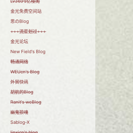
Lv369's忆楼阁
金光免费空间站
思のBlog
+++流星划过+++
金光论坛
New Field's Blog
畅通网络
WEUcn's Blog
外贸快讯
胡航的Blog
Ranit's weBlog
幽鬼狼魂
Sablog-X
linxicn's blog