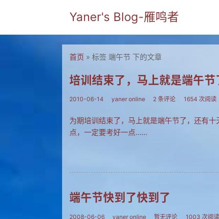
Yaner's Blog-雁鸣者
首页
» 标签 端午节 下的文章
培训结束了，马上就是端午节
2010-06-14
yaner online
2 条评论
1654 次阅读
为期培训结束了，马上就是端午节了，还有十
点，一定要考好一点……
端午节快到了快到了
2008-06-06
yaner online
暂无评论
1003 次阅