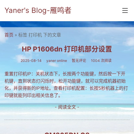
Yaner's Blog-雁鸣者
首页
首页
» 标签 打印机 下的文章
分类
HP P1606dn 打印机部分设置
yaner online
2025-08-14
yaner online
暂无评论
1004 次阅读
毕业留言册
重置打印机IP：关机状态下，长按两个功能键，然后按一下开
机键，直到状态灯闪烁时，松开功能键，就可以完成机器初始
流年
化，并获得新的IP地址。查看打印机配置：长按5秒机器上的打
五笔难啊
印键就能列印出相关信息了。
流行.时代.天下
- 阅读全文 -
网络新事物
收藏.经典