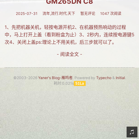
GM265DN C8
网友情怀
2025-07-31
流年,流行.时代.天下
暂无评论
1047 次阅读
链接
1、先把机器关机，轻按电源开机2、在机器预热响动的过程
Nav
中，马上打开上盖（看到粉盒为止）3、2秒内，连续按电源键5
次4、关闭上盖ps:理论上不用关机，后三步就可以了。
归档
- 阅读全文 -
留言
©2003-2026
Yaner's Blog-雁鸣者
. Powered by
Typecho
&
Initial
.
耗时:0.021s
51La