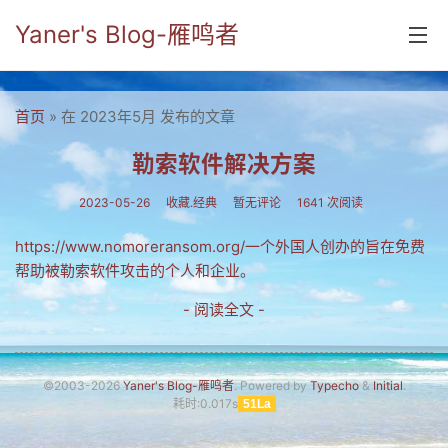
Yaner's Blog-雁鸣者
首页
首页
» 在 2023年5月 发布的文章
分类
勒索软件解决方案
yaner online
2023-05-26
收藏.经典
暂无评论
1641 次阅读
毕业留言册
https://www.nomoreransom.org/一个外国人创办的旨在免费
帮助被勒索软件攻击的个人和企业。
流年
- 阅读全文 -
五笔难啊
流行.时代.天下
©2003-2026
Yaner's Blog-雁鸣者
. Powered by
Typecho
&
Initial
.
网络新事物
耗时:0.017s
51La
收藏.经典