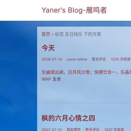
Yaner's Blog-雁鸣者
首页
» 标签 生日快乐 下的文章
今天
2008-07-10
yaner online
暂无评论
1025 次阅读
生幽清云阙，日月风沙雪；快拥廿含一，乐晶
WAP 发表
枫的六月心情之四
2007-07-21
网友情怀
暂无评论
1027 次阅读