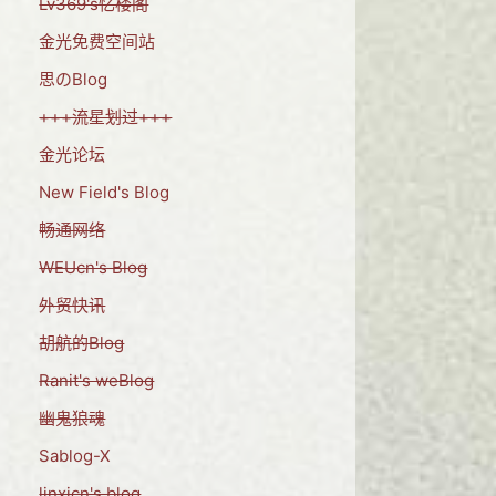
Lv369's忆楼阁
金光免费空间站
思のBlog
+++流星划过+++
金光论坛
New Field's Blog
畅通网络
WEUcn's Blog
外贸快讯
胡航的Blog
Ranit's weBlog
幽鬼狼魂
Sablog-X
linxicn's blog