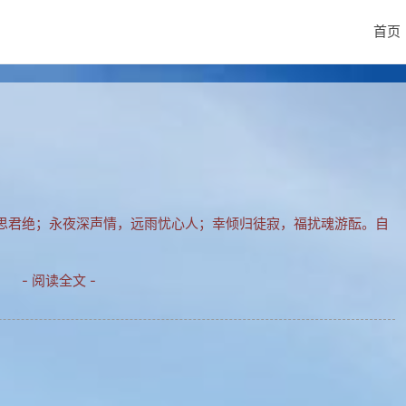
首页
思君绝；永夜深声情，远雨忧心人；幸倾归徒寂，福扰魂游酝。自
- 阅读全文 -