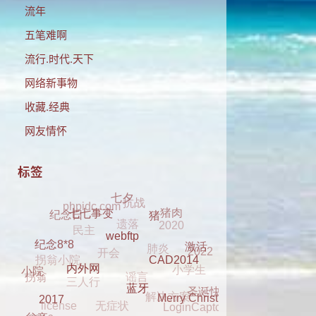
流年
五笔难啊
流行.时代.天下
网络新事物
收藏.经典
网友情怀
标签
抗战
phpidc.com
七夕
遗落
民主
2020
猪肉
纪念日
肺炎
开会
七七事变
猪
拐翁小院
2022
谣言
小学生
激活
三人行
webftp
纪念8*8
解决方案
拐翁
无症状
CAD2014
小院
圣诞快乐
license
LoginCaptcha
内外网
dell 2330
Merry Christmas
clover